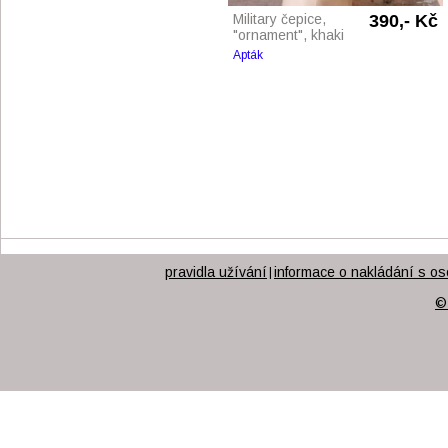
Military čepice,
390,- Kč
"ornament", khaki
Apták
pravidla užívání
informace o nakládání s os
|
©