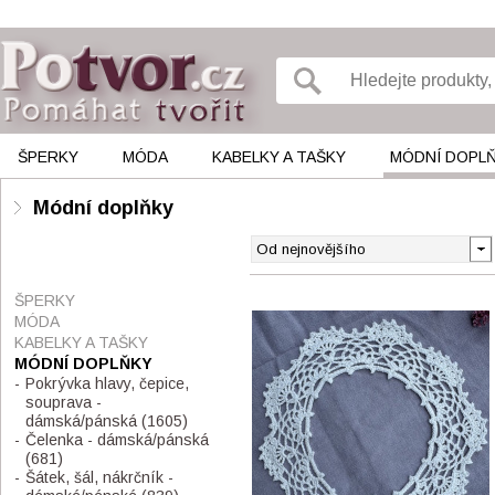
ŠPERKY
MÓDA
KABELKY A TAŠKY
MÓDNÍ DOPL
Módní doplňky
ŠPERKY
MÓDA
KABELKY A TAŠKY
MÓDNÍ DOPLŇKY
Pokrývka hlavy, čepice,
souprava -
dámská/pánská
(1605)
Čelenka - dámská/pánská
(681)
Šátek, šál, nákrčník -