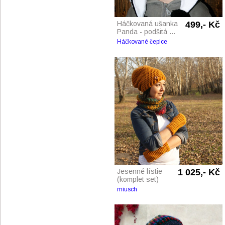
Háčkovaná ušanka
499,- Kč
Panda - podšitá ...
Háčkované čepice
Jesenné lístie
1 025,- Kč
(komplet set)
miusch