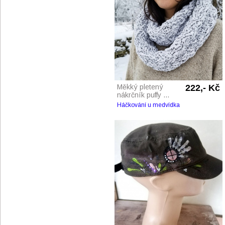
Měkký pletený
222,- Kč
nákrčník puffy ...
Háčkování u medvídka