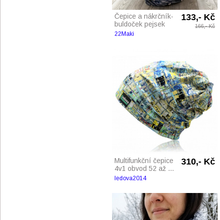
Čepice a nákrčník-
133,- Kč
buldoček pejsek
166,- Kč
22Maki
Multifunkční čepice
310,- Kč
4v1 obvod 52 až ...
ledova2014