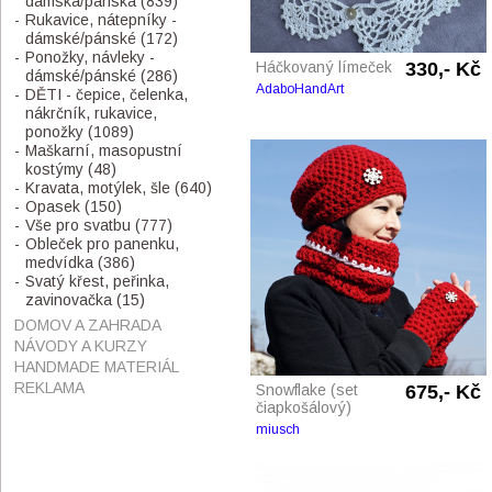
dámská/pánská
(839)
Rukavice, nátepníky -
dámské/pánské
(172)
Ponožky, návleky -
Háčkovaný límeček
330,- Kč
dámské/pánské
(286)
AdaboHandArt
DĚTI - čepice, čelenka,
nákrčník, rukavice,
ponožky
(1089)
Maškarní, masopustní
kostýmy
(48)
Kravata, motýlek, šle
(640)
Opasek
(150)
Vše pro svatbu
(777)
Obleček pro panenku,
medvídka
(386)
Svatý křest, peřinka,
zavinovačka
(15)
DOMOV A ZAHRADA
NÁVODY A KURZY
HANDMADE MATERIÁL
REKLAMA
Snowflake (set
675,- Kč
čiapkošálový)
miusch