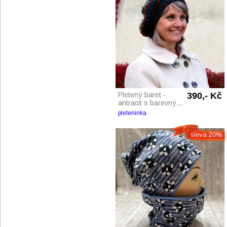
Pletený baret -
390,- Kč
antracit s barevný...
pleteninka
sleva 20%