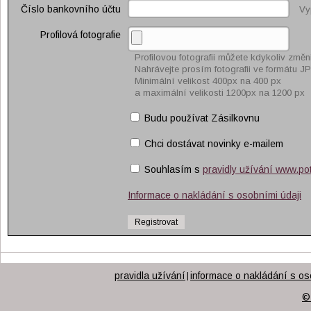
Číslo bankovního účtu
Vy
Profilová fotografie
Profilovou fotografii můžete kdykoliv změni
Nahrávejte prosím fotografii ve formátu J
Minimální velikost 400px na 400 px
a maximální velikosti 1200px na 1200 px
Budu používat Zásilkovnu
Chci dostávat novinky e-mailem
Souhlasím s
pravidly užívání www.po
Informace o nakládání s osobními údaji
pravidla užívání
informace o nakládání s os
|
©