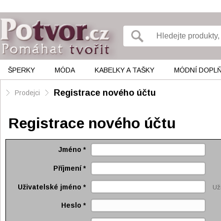
ŠPERKY
MÓDA
KABELKY A TAŠKY
MÓDNÍ DOPL
Registrace nového účtu
Prodejci
Registrace nového účtu
Jméno
*
Příjmení
*
Uživatelské jméno
*
Už
Heslo
*