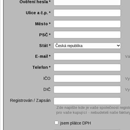
Ověření hesla
*
Ulice a č.p.
*
Město
*
PSČ
*
Stát
*
E-mail
*
Vá
Telefon
*
IČO
Vy
DIČ
Vy
Registrován / Zapsán
Zde napište kde je vaše společnost regist
pro vaše kupující - nebudeteli naše faktur
jsem plátce DPH