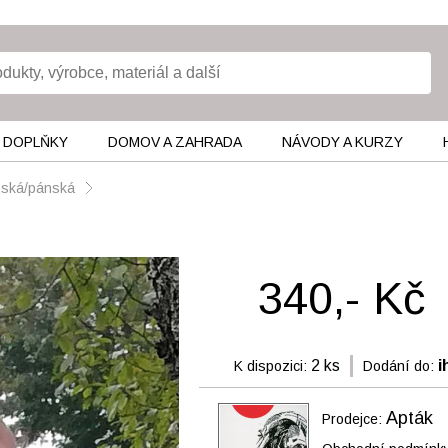
 DOPLŇKY
DOMOV A ZAHRADA
NÁVODY A KURZY
ámská/pánská
340,- Kč
2 ks
i
K dispozici:
Dodání do:
Apták
Prodejce: