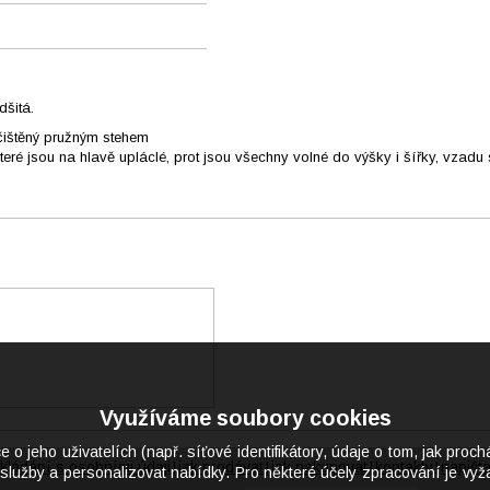
dšitá.
ačištěný pružným stehem
ré jsou na hlavě upláclé, prot jsou všechny volné do výšky i šířky, vzadu 
Využíváme soubory cookies
eho uživatelích (např. síťové identifikátory, údaje o tom, jak proch
kládání s osobními údaji
jak prodávat
jak nakupovat
kontakty
napišt
|
|
|
|
služby a personalizovat nabídky. Pro některé účely zpracování je vyža