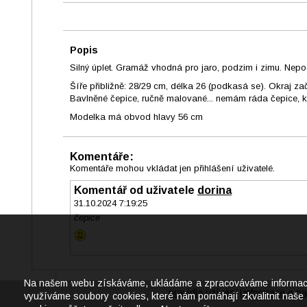
Popis
Silný úplet. Gramáž vhodná pro jaro, podzim i zimu. Nepo
Šíře přibližně: 28/29 cm, délka 26 (podkasá se). Okraj z
Bavlněné čepice, ručně malované... nemám ráda čepice, kte
Modelka má obvod hlavy 56 cm
Komentáře:
Komentáře mohou vkládat jen přihlášení uživatelé.
Komentář od uživatele
dorina
31.10.2024 7:19:25
čepice
Na našem webu získáváme, ukládáme a zpracováváme informace o j
pravidla užívání
informace o na
|
využíváme soubory cookies, které nám pomáhají zkvalitnit naše 