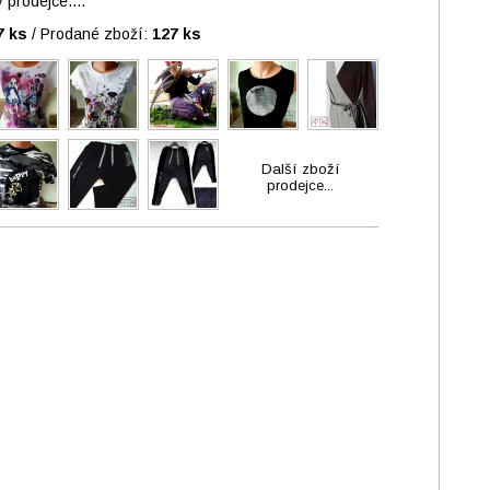
prodejce....
7 ks
/
Prodané zboží:
127 ks
Další zboží
prodejce...