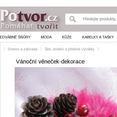
EDVÁBNÉ ŠŇŮRY
MÓDA
KŮŽE
KABELKY A TAŠKY
Domov a zahrada
Šité, textilní a plstěné výrobky
Vánoční věneček-dekorace