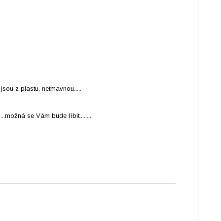
u z plastu, netmavnou.....
..možná se Vám bude líbit........