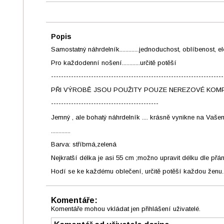
Popis
Samostatný náhrdelník.............jednoduchost, oblíbenost, ele
Pro každodenní nošení............určitě potěší
---------------------------------------------------------------------
PŘI VÝROBĚ JSOU POUŽITY POUZE NEREZOVÉ KOMPONENTY, tj
-------------------------------------------
Jemný , ale bohatý náhrdelník .... krásně vynikne na Vašem kr
.............
Barva: stříbrná,zelená
Nejkratší délka je asi 55 cm ;možno upravit délku dle přá
Hodí se ke každému oblečení, určitě potěší každou ženu..
Komentáře:
Komentáře mohou vkládat jen přihlášení uživatelé.