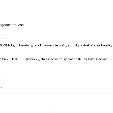
gance pro Vás..........
------
. karabiny, prodlužovací řetízek , kroužky, i drát. Pouze kaplíky jso
čku, kůži......... lehoučký, dá se nosit do společnosti i na běžné nošení.......
ní
..