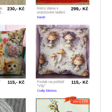
ak
230,- Kč
Retro dáma v
299,- Kč
...
oranžovém ladění
Sarah
ř
115,- Kč
Povlak na polštář
115,- Kč
"Víly"
Crafty Stitches
sleva 15%