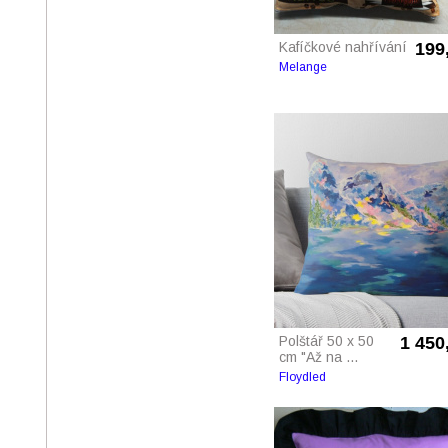
Kafíčkové nahřívání
199
Melange
Polštář 50 x 50
1 450
cm "Až na ...
Floydled