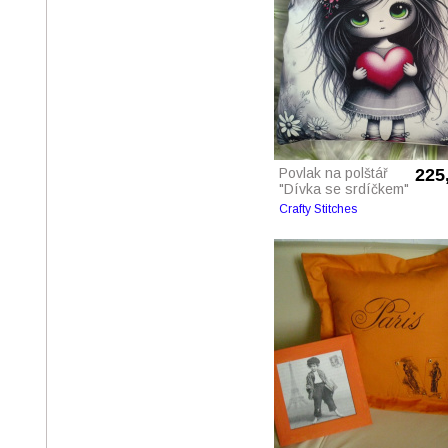
Povlak na polštář
225
"Dívka se srdíčkem"
Crafty Stitches