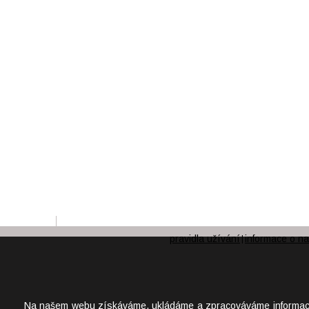
pravidla užívání
informace o na
|
Na našem webu získáváme, ukládáme a zpracováváme informace o j