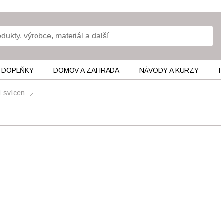
 DOPLŇKY
DOMOV A ZAHRADA
NÁVODY A KURZY
í svícen