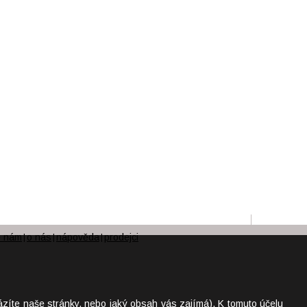
e nám
o nás
nápověda
prodejci
|
|
|
ázíte naše stránky, nebo jaký obsah vás zajímá). K tomuto účelu