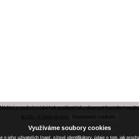
kládání s osobními údaji
jak prodávat
jak nakupovat
kontakty
napišt
|
|
|
|
Nastavení cookies
© CIS – E shop na míru
Využíváme soubory cookies
eho uživatelích (např. síťové identifikátory, údaje o tom, jak proch