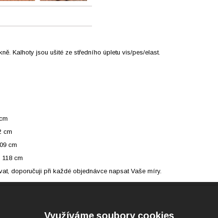
ě. Kalhoty jsou ušité ze středního úpletu vis/pes/elast.
 cm
02 cm
109 cm
- 118 cm
tovat, doporučuji při každé objednávce napsat Vaše míry.
Využíváme soubory cookies