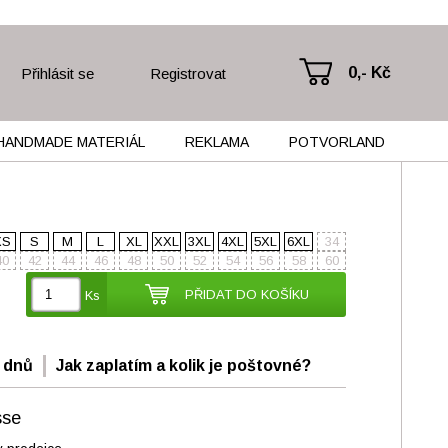
0,- Kč
Přihlásit se
Registrovat
HANDMADE MATERIÁL
REKLAMA
POTVORLAND
XS
S
M
L
XL
XXL
3XL
4XL
5XL
6XL
34
40
42
44
46
48
50
52
54
56
58
60
PŘIDAT DO KOŠÍKU
Ks
 dnů
Jak zaplatím a kolik je poštovné?
sse