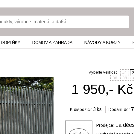
 DOPLŇKY
DOMOV A ZAHRADA
NÁVODY A KURZY
Vyberte velikost:
Uni
36
38
1 950,- Kč
3 ks
7
K dispozici:
Dodání do:
La dée
Prodejce: