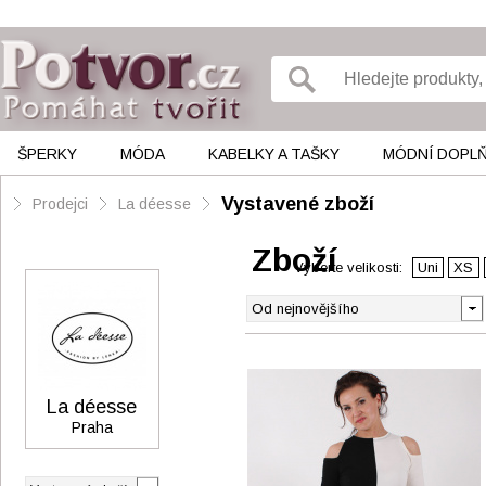
ŠPERKY
MÓDA
KABELKY A TAŠKY
MÓDNÍ DOPL
Vystavené zboží
Prodejci
La déesse
Zboží
Vyberte velikosti:
Uni
XS
La déesse
Praha