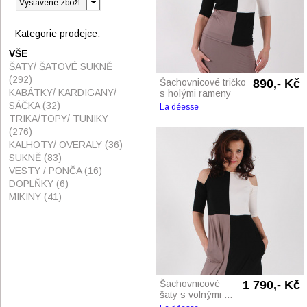
Kategorie prodejce:
VŠE
ŠATY/ ŠATOVÉ SUKNĚ
(292)
Šachovnicové tričko
890,- Kč
KABÁTKY/ KARDIGANY/
s holými rameny
SÁČKA
(32)
La déesse
TRIKA/TOPY/ TUNIKY
(276)
KALHOTY/ OVERALY
(36)
SUKNĚ
(83)
VESTY / PONČA
(16)
DOPLŇKY
(6)
MIKINY
(41)
Šachovnicové
1 790,- Kč
šaty s volnými ...