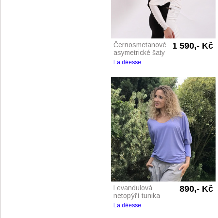
Černosmetanové
1 590,- Kč
asymetrické šaty
La déesse
Levandulová
890,- Kč
netopýří tunika
La déesse