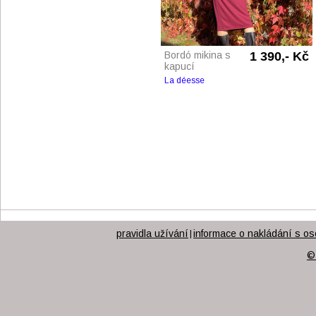
Bordó mikina s
1 390,- Kč
kapucí
La déesse
pravidla užívání
informace o nakládání s os
|
©