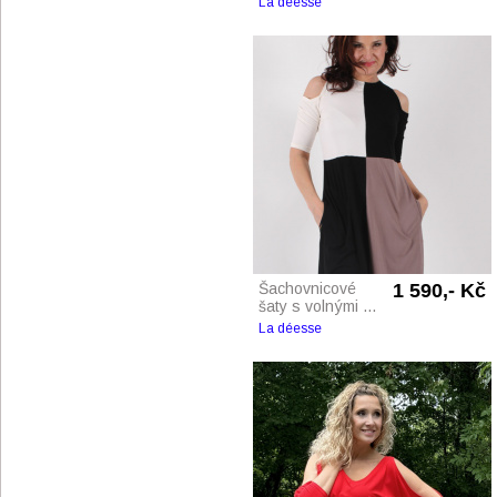
La déesse
Šachovnicové
1 590,- Kč
šaty s volnými ...
La déesse