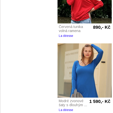
Červená tunika
890,- Kč
volná ramena
La déesse
Modré zvonové
1 590,- Kč
šaty s dlouhým ...
La déesse