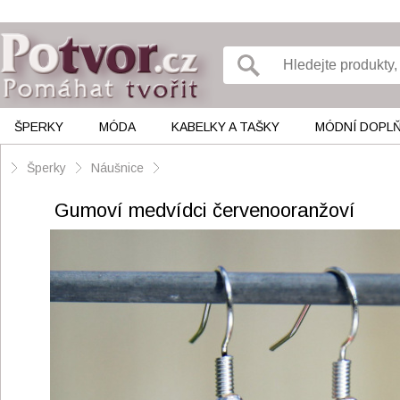
ŠPERKY
MÓDA
KABELKY A TAŠKY
MÓDNÍ DOPL
Šperky
Náušnice
Gumoví medvídci červenooranžoví