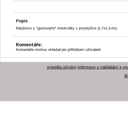
Popis
Náušnice s "gumovými" medvídky z pryskyřice (1,7x1,1cm).
Komentáře:
Komentáře mohou vkládat jen přihlášení uživatelé.
pravidla užívání
informace o nakládání s os
|
©