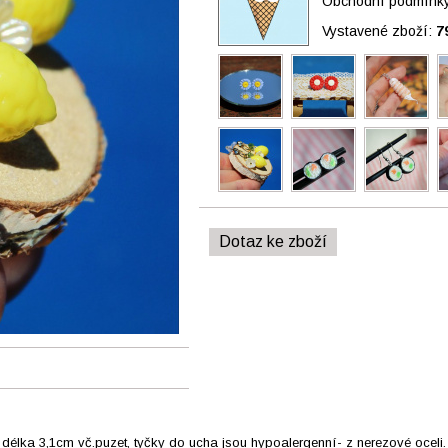
Obchodní podmínky 
Vystavené zboží:
7
Dotaz ke zboží
délka 3,1cm vč.puzet, tyčky do ucha jsou hypoalergenní- z nerezové oceli.