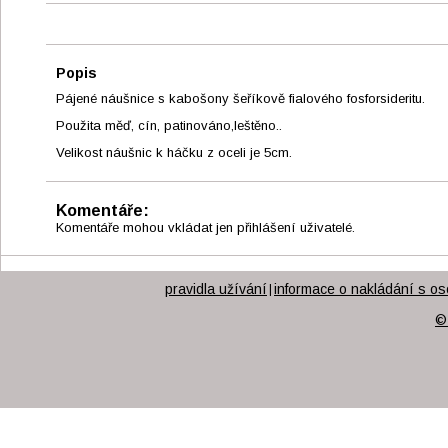
Popis
Pájené náušnice s kabošony šeříkově fialového fosforsideritu.
Použita měď, cín, patinováno,leštěno..
Velikost náušnic k háčku z oceli je 5cm.
Komentáře:
Komentáře mohou vkládat jen přihlášení uživatelé.
pravidla užívání
informace o nakládání s os
|
©