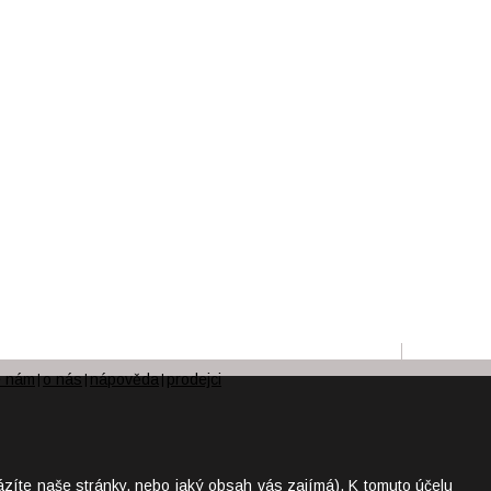
e nám
o nás
nápověda
prodejci
|
|
|
ázíte naše stránky, nebo jaký obsah vás zajímá). K tomuto účelu