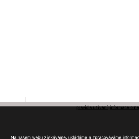
pravidla užívání
informace o na
|
Na našem webu získáváme, ukládáme a zpracováváme informace o j