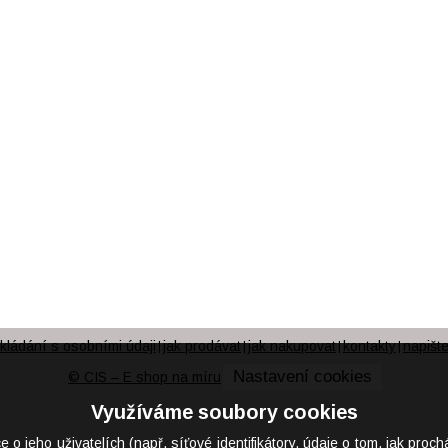
kládání s osobními údaji
jak prodávat
jak nakupovat
kontakty
napišt
|
|
|
|
Nastavení cookies
© CIS – E shop na míru
Využíváme soubory cookies
eho uživatelích (např. síťové identifikátory, údaje o tom, jak proch