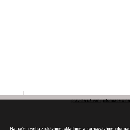
pravidla užívání
informace o na
|
Na našem webu získáváme, ukládáme a zpracováváme informace o j