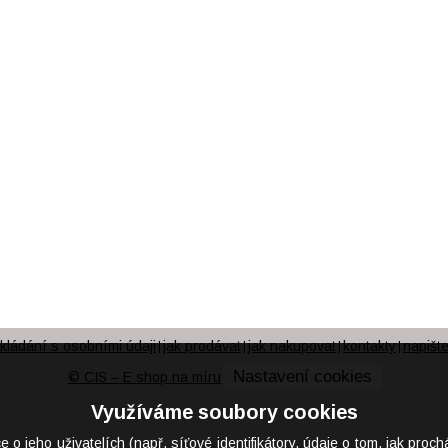
kládání s osobními údaji
jak prodávat
jak nakupovat
kontakty
napišt
|
|
|
|
Nastavení cookies
© CIS – E shop na míru
Využíváme soubory cookies
eho uživatelích (např. síťové identifikátory, údaje o tom, jak proch