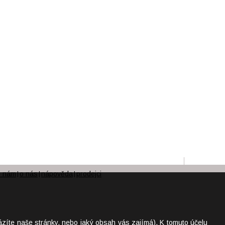
e nám
o nás
nápověda
prodejci
|
|
|
ázíte naše stránky, nebo jaký obsah vás zajímá). K tomuto účelu