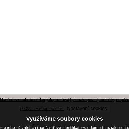
kládání s osobními údaji
jak prodávat
jak nakupovat
kontakty
napišt
|
|
|
|
Nastavení cookies
© CIS – E shop na míru
Využíváme soubory cookies
eho uživatelích (např. síťové identifikátory, údaje o tom, jak proch