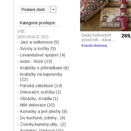
Kategorie prodejce:
VŠE
Sada korkových
269
DEKORACE
(83)
prostírek - káva ...
Jaro a velikonoce
(5)
Kouzlo domova
Svícny a svíčky
(5)
Levandulové opojení
(4)
motiv - Růže
(13)
Krabičky s přihrádkami
(6)
Krabičky na kapesníky
(12)
Pánská záležitost
(14)
Dekorační srdíčka
(1)
Obrázky, zrcadla
(1)
Milé dekorace
(32)
Konvičky a jiné plechy
(8)
Do kuchyně, jídelny..
(9)
Zvonky,kameny,ulity..
(2)
Svatební, Dárková
(21)