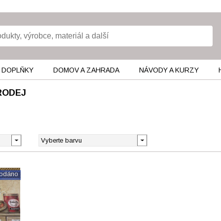
 DOPLŇKY
DOMOV A ZAHRADA
NÁVODY A KURZY
RODEJ
rodáno