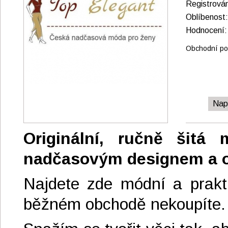
Registrová
Oblíbenos
Hodnocen
Obchodní pod
Nap
Originální, ručně šitá
nadčasovým designem a 
Najdete zde módní a prakti
běžném obchodě nekoupíte.