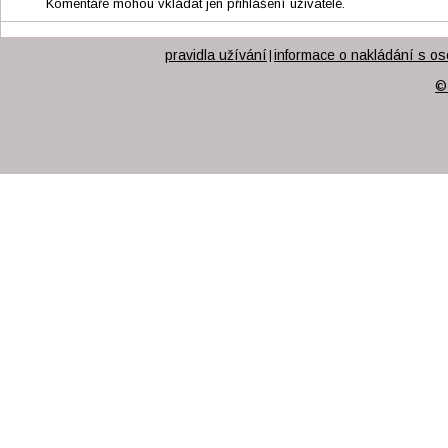
Komentáře mohou vkládat jen přihlášení uživatelé.
pravidla užívání
informace o nakládání s os
|
©