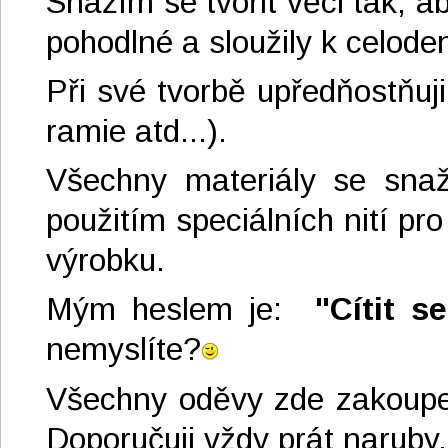
Snažím se tvořit věci tak, 
pohodlné a sloužily k celod
Při své tvorbě upředňostňuji
ramie atd...).
Všechny materiály se snaží
použitím speciálních nití pro
výrobku.
Mým heslem je:
"Cítit s
nemyslíte?
Všechny oděvy zde zakoupe
Doporučuji vždy prát naruby,