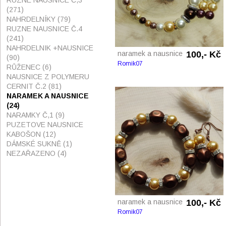
RUZNE NAUSNICE Č,3
(271)
NAHRDELNÍKY
(79)
RUZNE NAUSNICE Č.4
(241)
NAHRDELNIK +NAUSNICE
naramek a nausnice
100,- Kč
(90)
Romik07
RŮŽENEC
(6)
NAUSNICE Z POLYMERU
CERNIT Č.2
(81)
NARAMEK A NAUSNICE
(24)
NARAMKY Č,1
(9)
PUZETOVE NAUSNICE
KABOŠON
(12)
DÁMSKÉ SUKNĚ
(1)
NEZAŘAZENO
(4)
naramek a nausnice
100,- Kč
Romik07