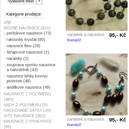
Kategorie prodejce:
VŠE
RŮZNÉ NAUŠNICE
(621)
perlickove naušnice
(73)
naramek a nausnice
95,- Kč
rakousky krystal
(80)
Romik07
nausnice fimo
(29)
Střapcove nausnice
(2)
naramky
(1)
souprava sperku nausnice
a nahrdelnik
(43)
nausnice lehky kovovy
privesek
(48)
andilkove nausnice
(49)
NAUSNICE Z POLYMERU
(465)
SADY Z POLYMERU
(5)
HACKOVANE SATKY
(20)
SITE NAUSNICE
(302)
naramek a nausnice
95,- Kč
NAUSNICE Z PYSKYRICE
Romik07
(99)