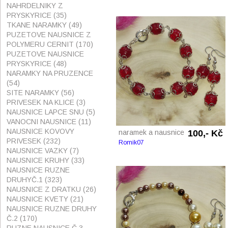
NAHRDELNIKY Z
PRYSKYRICE
(35)
TKANE NARAMKY
(49)
PUZETOVE NAUSNICE Z
POLYMERU CERNIT
(170)
PUZETOVE NAUSNICE
PRYSKYRICE
(48)
NARAMKY NA PRUZENCE
(54)
SITE NARAMKY
(56)
PRIVESEK NA KLICE
(3)
NAUSNICE LAPCE SNU
(5)
VANOCNI NAUSNICE
(11)
NAUSNICE KOVOVY
naramek a nausnice
100,- Kč
PRIVESEK
(232)
Romik07
NAUSNICE VAZKY
(7)
NAUSNICE KRUHY
(33)
NAUSNICE RUZNE
DRUHYČ.1
(323)
NAUSNICE Z DRATKU
(26)
NAUSNICE KVETY
(21)
NAUSNICE RUZNE DRUHY
Č.2
(170)