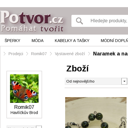
ŠPERKY
MÓDA
KABELKY A TAŠKY
MÓDNÍ DOPL
Naramek a na
Prodejci
Romik07
Vystavené zboží
Zboží
Romik07
Havlíčkův Brod