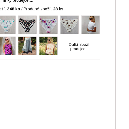
ínky prodejce....
oží:
348 ks
/
Prodané zboží:
28 ks
Další zboží
prodejce...