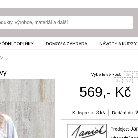
MÓDNÍ DOPLŇKY
DOMOV A ZAHRADA
NÁVODY A KURZY
ÁV
rvy
Vyberte velikost:
Uni
36
38
569,- Kč
3 ks
2
K dispozici:
Dodání do:
Ja
Prodejce: