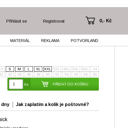
0,- Kč
Přihlásit se
Registrovat
MATERIÁL
REKLAMA
POTVORLAND
XS
S
M
L
XL
XXL
3XL
4XL
5XL
6XL
34
40
42
44
46
48
50
52
54
56
58
60
PŘIDAT DO KOŠÍKU
Ks
 dny
Jak zaplatím a kolik je poštovné?
nick