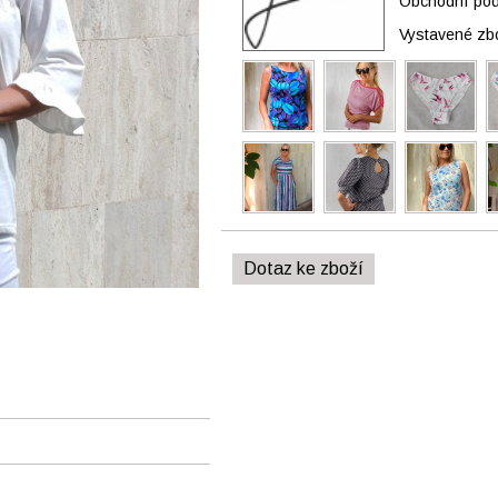
Obchodní podm
Vystavené zb
Dotaz ke zboží