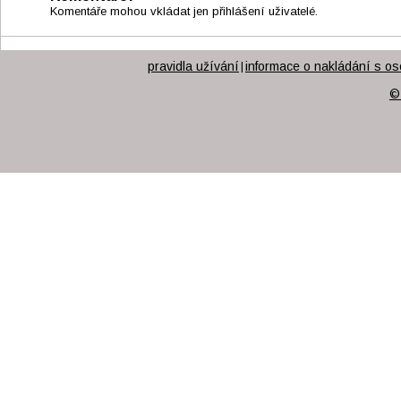
Komentáře mohou vkládat jen přihlášení uživatelé.
pravidla užívání
informace o nakládání s os
|
©