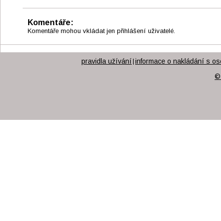
Komentáře:
Komentáře mohou vkládat jen přihlášení uživatelé.
pravidla užívání
informace o nakládání s os
|
©