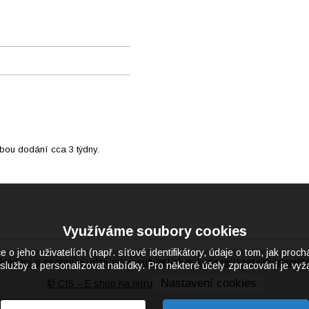
obou dodání cca 3 týdny.
Využíváme soubory cookies
eho uživatelích (např. síťové identifikátory, údaje o tom, jak proch
kládání s osobními údaji
jak prodávat
jak nakupovat
kontakty
napišt
|
|
|
|
služby a personalizovat nabídky. Pro některé účely zpracování je vyža
Nastavení cookies
© CIS – E shop na míru