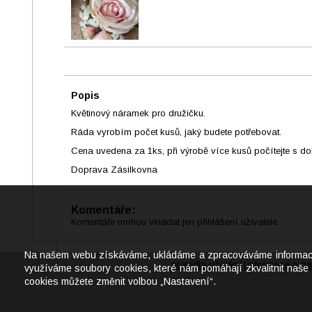
Popis
Květinový náramek pro družičku.
Ráda vyrobím počet kusů, jaký budete potřebovat.
Cena uvedena za 1ks, při výrobě více kusů počítejte s d
Doprava Zásilkovna
Komentáře:
Komentáře mohou vkládat jen přihlášení uživatelé.
Na našem webu získáváme, ukládáme a zpracováváme informace o j
pravidla užívání
informace o na
|
využíváme soubory cookies, které nám pomáhají zkvalitnit naše 
cookies můžete změnit volbou „Nastavení“.