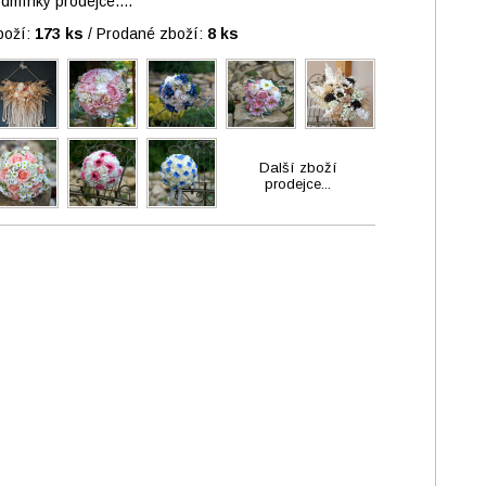
mínky prodejce....
boží:
173 ks
/
Prodané zboží:
8 ks
Další zboží
prodejce...