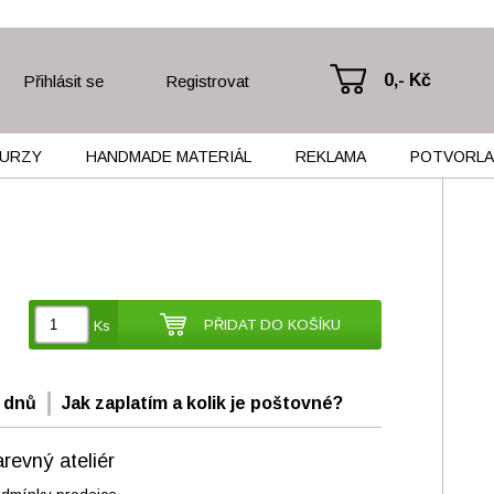
0,- Kč
Přihlásit se
Registrovat
KURZY
HANDMADE MATERIÁL
REKLAMA
POTVORL
PŘIDAT DO KOŠÍKU
Ks
 dnů
Jak zaplatím a kolik je poštovné?
revný ateliér