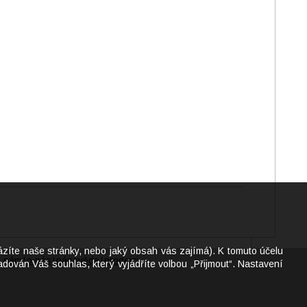
ázíte naše stránky, nebo jaký obsah vás zajímá). K tomuto účelu
e nám
o nás
nápověda
prodejci
|
|
|
dován Váš souhlas, který vyjádříte volbou „Přijmout“. Nastavení