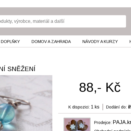
 DOPLŇKY
DOMOV A ZAHRADA
NÁVODY A KURZY
NÍ SNĚŽENÍ
88,- Kč
1 ks
i
K dispozici:
Dodání do:
PAJA.kr
Prodejce: