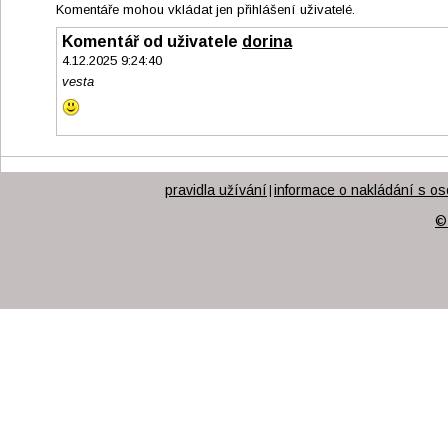
Komentáře mohou vkládat jen přihlášení uživatelé.
Komentář od uživatele
dorina
4.12.2025 9:24:40
vesta
pravidla užívání
informace o nakládání s os
|
©