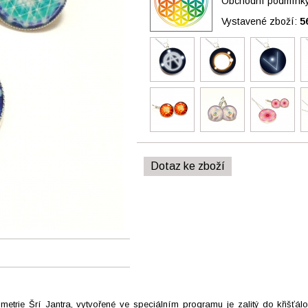
Obchodní podmínky 
Vystavené zboží:
5
Dotaz ke zboží
trie Šrí Jantra, vytvořené ve speciálním programu je zalitý do křišťálov