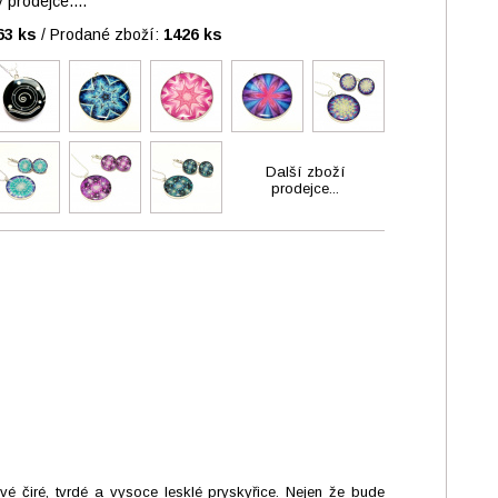
prodejce....
63 ks
/
Prodané zboží:
1426 ks
Další zboží
prodejce...
é čiré, tvrdé a vysoce lesklé pryskyřice. Nejen že bude