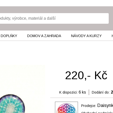
 DOPLŇKY
DOMOV A ZAHRADA
NÁVODY A KURZY
220,- Kč
6 ks
2
K dispozici:
Dodání do:
Daisyn
Prodejce: