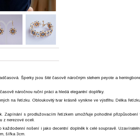
adčasová. Šperky jsou šité časově náročným stehem peyote a herringbone.
 časově náročnou ruční práci a hledá elegantní doplňky.
ých na řetízku. Obloukovitý tvar krásně vynikne ve výstřihu. Délka řetíz
. Zapínání s prodlužovacím řetízkem umožňuje pohodlné přizpůsobení v
u z nerezové oceli.
o každodenní nošení i jako decentní doplněk k celé soupravě. Uzavíratelné
cm, šířka 3cm.