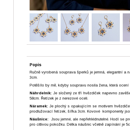
Popis
Ručně vyrobená souprava šperků je jemná, elegantní a n
3cm.
Potěšílo by mě, kdyby soupravu nosila žena, která ocení
Náhrdelník:
Je složený ze tří hvězdiček napevno zavěšen
58cm. Řetízek je z nerezové oceli.
Náramek:
Je plochý s opakujícím se motivem hvězdiček
prodlužovací řetízek, šířka 3cm. Kovové komponenty jso
Náušnice:
Jsou jemné, ale nepřehlédnutelné. Hodí se pr
pro citlivou pokožku. Délka náušnic včetně zapínání je 5