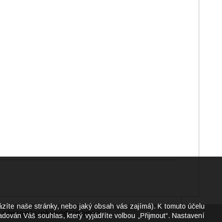
ázíte naše stránky, nebo jaký obsah vás zajímá). K tomuto účelu
e nám
o nás
nápověda
prodejci
|
|
|
dován Váš souhlas, který vyjádříte volbou „Přijmout“. Nastavení