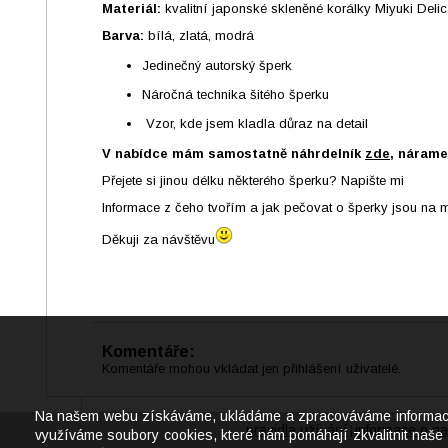
Materiál:
kvalitní japonské skleněné korálky Miyuki Delic
Barva:
bílá, zlatá, modrá
Jedinečný autorský šperk
Náročná technika šitého šperku
Vzor, kde jsem kladla důraz na detail
V nabídce mám samostatně náhrdelník
zde
, náram
Přejete si jinou délku některého šperku? Napište mi
Informace z čeho tvořím a jak pečovat o šperky jsou na 
Děkuji za návštěvu
Komentáře:
Komentáře mohou vkládat jen přihlášení uživatelé.
Na našem webu získáváme, ukládáme a zpracováváme informace o j
pravidla užívání
informace o na
|
využíváme soubory cookies, které nám pomáhají zkvalitnit naše 