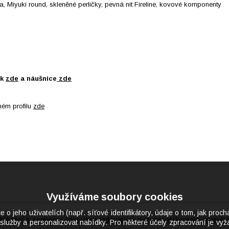
a, Miyuki round, skleněné perličky, pevná nit Fireline, kovové komponenty
ek
zde
a náušnice
zde
mém profilu
zde
Využíváme soubory cookies
eho uživatelích (např. síťové identifikátory, údaje o tom, jak proch
kládání s osobními údaji
jak prodávat
jak nakupovat
kontakty
napišt
|
|
|
|
služby a personalizovat nabídky. Pro některé účely zpracování je vyža