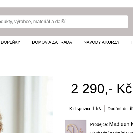
 DOPLŇKY
DOMOV A ZAHRADA
NÁVODY A KURZY
2 290,- Kč
1 ks
i
K dispozici:
Dodání do:
Madleen 
Prodejce: