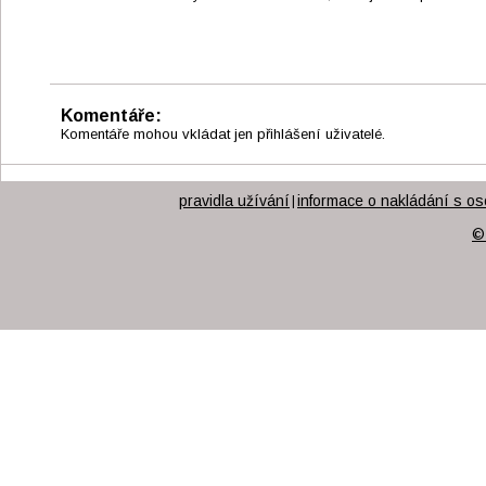
Komentáře:
Komentáře mohou vkládat jen přihlášení uživatelé.
pravidla užívání
informace o nakládání s os
|
©