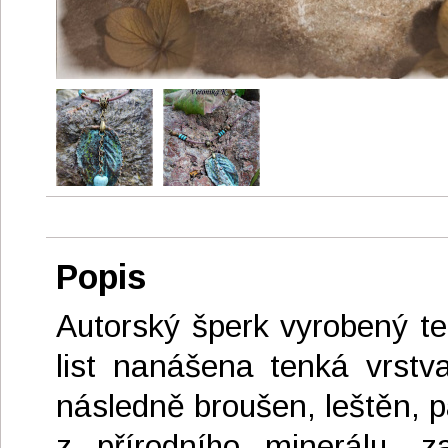
Popis
Autorský šperk vyrobený te
list nanášena tenká vrstv
následně broušen, leštěn, p
z přírodního minerálu,