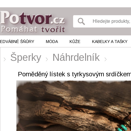
EDVÁBNÉ ŠŇŮRY
MÓDA
KŮŽE
KABELKY A TAŠKY
Šperky
Náhrdelník
Poměděný lístek s tyrkysovým srdíčke