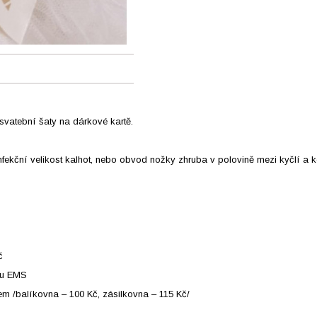
atební šaty na dárkové kartě.
fekční velikost kalhot, nebo obvod nožky zhruba v polovině mezi kyčlí a 
č
ou EMS
 /balíkovna – 100 Kč, zásilkovna – 115 Kč/