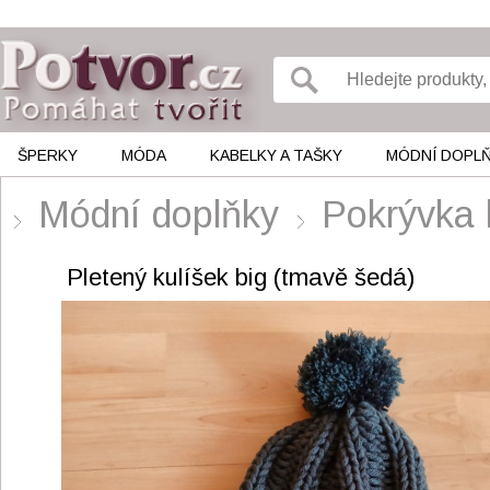
ŠPERKY
MÓDA
KABELKY A TAŠKY
MÓDNÍ DOPL
Módní doplňky
Pokrývka 
Pletený kulíšek big (tmavě šedá)