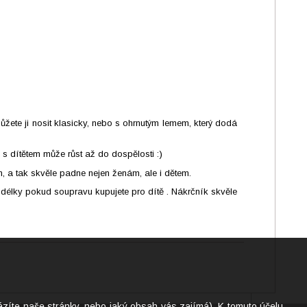
žete ji nosit klasicky, nebo s ohrnutým lemem, který dodá
 s dítětem může růst až do dospělosti :)
 a tak skvěle padne nejen ženám, ale i dětem.
 délky pokud soupravu kupujete pro dítě . Nákrčník skvěle
ázíte naše stránky, nebo jaký obsah vás zajímá). K tomuto účelu