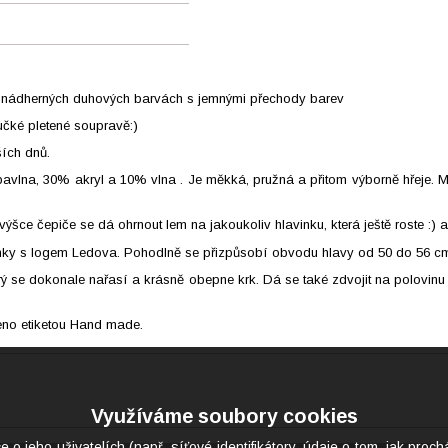
 v nádherných duhových barvách s jemnými přechody barev
učké pletené soupravě:)
ších dnů.
vlna, 30% akryl a 10% vlna . Je měkká, pružná a přitom výborně hřeje. Mů
ýšce čepiče se dá ohrnout lem na jakoukoliv hlavinku, která ještě roste :) a
enky s logem Ledova. Pohodlně se přizpůsobí obvodu hlavy od 50 do 56 cm,
erý se dokonale nařasí a krásně obepne krk. Dá se také zdvojit na polovinu
no etiketou Hand made.
Využíváme soubory cookies
eho uživatelích (např. síťové identifikátory, údaje o tom, jak proch