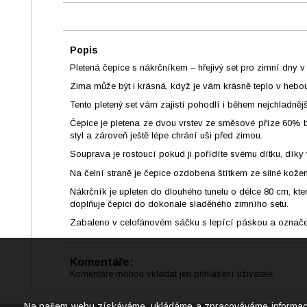
Popis
Pletená čepice s nákrčníkem – hřejivý set pro zimní dny
Zima může být i krásná, když je vám krásně teplo v hebo
Tento pletený set vám zajistí pohodlí i během nejchladněj
Čepice je pletena ze dvou vrstev ze směsové příze 60% ba
styl a zároveň ještě lépe chrání uši před zimou.
Souprava je rostoucí pokud ji pořídíte svému dítku, díky v
Na čelní straně je čepice ozdobena štítkem ze silné kož
Nákrčník je upleten do dlouhého tunelu o délce 80 cm, kt
doplňuje čepici do dokonale sladěného zimního setu.
Zabaleno v celofánovém sáčku s lepící páskou a označe
Komentáře:
Komentáře mohou vkládat jen přihlášení uživatelé.
Na našem webu získáváme, ukládáme a zpracováváme informace o j