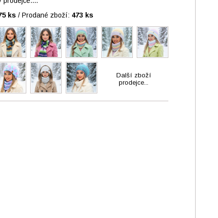
prodejce....
75 ks
/
Prodané zboží:
473 ks
Další zboží
prodejce...