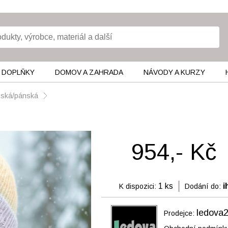
 DOPLŇKY
DOMOV A ZAHRADA
NÁVODY A KURZY
ámská/pánská
954,- Kč
1 ks
i
K dispozici:
Dodání do:
ledova
Prodejce: