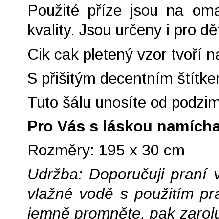
Použité příze jsou na om
kvality. Jsou určeny i pro dět
Cik cak pletený vzor tvoří n
S přišitým decentním štít
Tuto šálu unosíte od podzim
Pro Vás s láskou namícha
Rozměry: 195 x 30 cm
Udržba: Doporučuji praní v
vlažné vodě s použitím pr
jemně promněte, pak zarolu