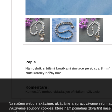
Popis
Náhrdelník s bílými korálkami (imitace perel, cca 8 mm
zlaté korálky běžný kov
Komentáře:
Komentáře mohou vkládat jen přihlášení uživatelé.
Na našem webu získáváme, ukládáme a zpracováváme informace o j
pravidla užívání
informace o na
|
využíváme soubory cookies, které nám pomáhají zkvalitnit naše 