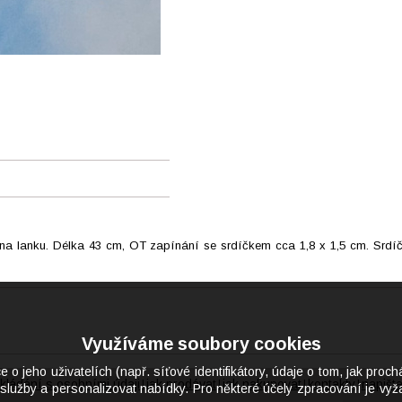
) na lanku. Délka 43 cm, OT zapínání se srdíčkem cca 1,8 x 1,5 cm. Srd
Využíváme soubory cookies
eho uživatelích (např. síťové identifikátory, údaje o tom, jak proch
kládání s osobními údaji
jak prodávat
jak nakupovat
kontakty
napišt
|
|
|
|
služby a personalizovat nabídky. Pro některé účely zpracování je vyža