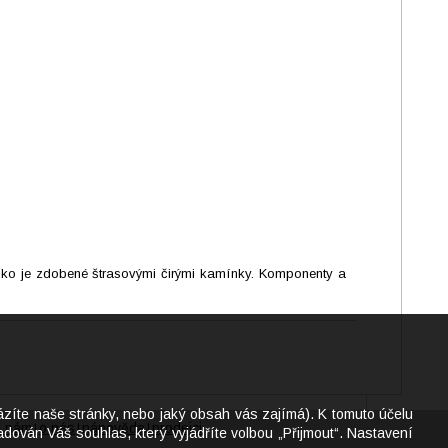
íčko je zdobené štrasovými čirými kamínky. Komponenty a
ázíte naše stránky, nebo jaký obsah vás zajímá). K tomuto účelu
e nám
o nás
nápověda
prodejci
|
|
|
dován Váš souhlas, který vyjádříte volbou „Přijmout“. Nastavení