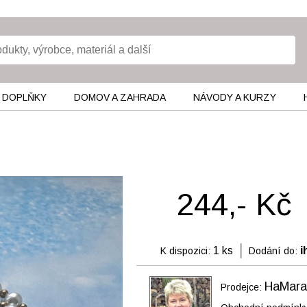
 DOPLŇKY
DOMOV A ZAHRADA
NÁVODY A KURZY
244,- Kč
1 ks
i
K dispozici:
Dodání do:
HaMara
Prodejce: