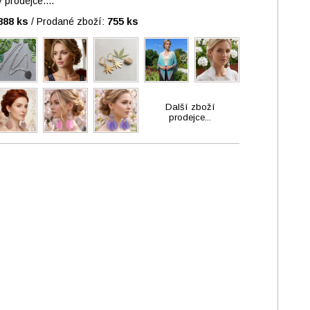
prodejce....
888 ks
/
Prodané zboží:
755 ks
Další zboží
prodejce...