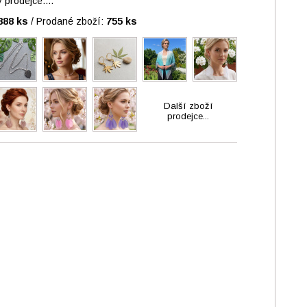
prodejce....
888 ks
/
Prodané zboží:
755 ks
Další zboží
prodejce...