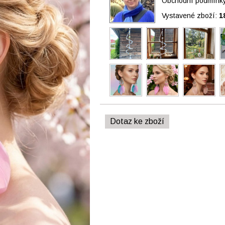
Obchodní podmínky 
Vystavené zboží:
1
Dotaz ke zboží