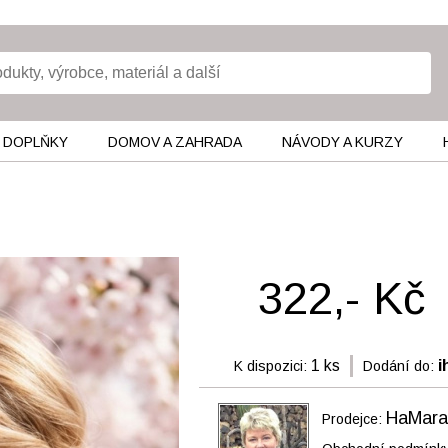
 DOPLŇKY
DOMOV A ZAHRADA
NÁVODY A KURZY
322,- Kč
1 ks
i
K dispozici:
Dodání do:
HaMara
Prodejce: