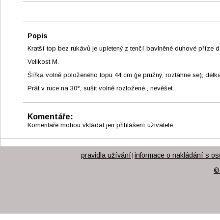
Popis
Kratší top bez rukávů je upletený z tenčí bavlněné duhové příz
Velikost M.
Šířka volně položeného topu 44 cm (je pružný, roztáhne se), délk
Prát v ruce na 30°, sušit volně rozložené , nevěšet.
Komentáře:
Komentáře mohou vkládat jen přihlášení uživatelé.
pravidla užívání
informace o nakládání s os
|
©