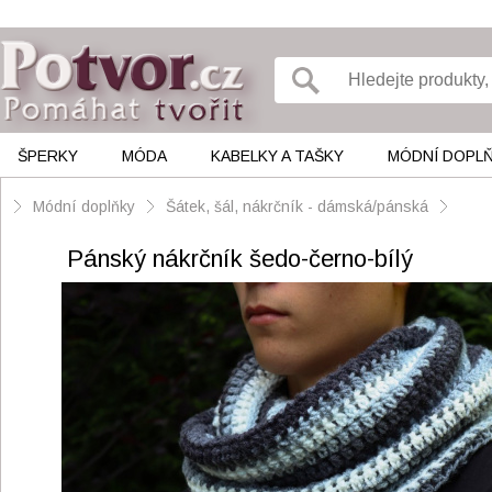
ŠPERKY
MÓDA
KABELKY A TAŠKY
MÓDNÍ DOPL
Módní doplňky
Šátek, šál, nákrčník - dámská/pánská
Pánský nákrčník šedo-černo-bílý