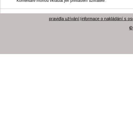
Komentáře mohou vkládat jen přihlášení uživatelé.
pravidla užívání
informace o nakládání s os
|
©