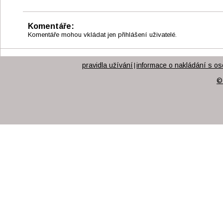
Komentáře:
Komentáře mohou vkládat jen přihlášení uživatelé.
pravidla užívání
informace o nakládání s os
|
©