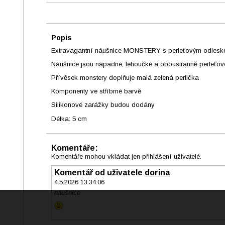
Popis
Extravagantní náušnice MONSTERY s perleťovým odles
Náušnice jsou nápadné, lehoučké a oboustranně perleťov
Přívěsek monstery doplňuje malá zelená perlička
Komponenty ve stříbrné barvě
Silikonové zarážky budou dodány
Délka: 5 cm
Komentáře:
Komentáře mohou vkládat jen přihlášení uživatelé.
Komentář od uživatele
dorina
4.5.2026 13:34:06
náušnice