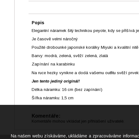
Popis
Elegantní náramek šitý technikou peyote, kdy se přišívá 
Je časově velmi náročný
Použité drobounké japonské korálky Miyuki a kvalitní nitě
Barvy: modrá, zelená, svěží zelená, zlatá
Zapínání na karabinku
Na ruce hezky vynikne a dodá vašemu outfitu svěží prvek
Jen tento jediný originál!
Délka náramku: 16 cm (bez zapínání)
Šířka náramku: 1,5 cm
Komentáře:
Komentáře mohou vkládat jen přihlášení uživatelé.
Na našem webu získáváme, ukládáme a zpracováváme informace o j