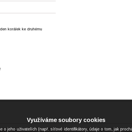
jeden korálek ke druhému
!
Využíváme soubory cookies
eho uživatelích (např. síťové identifikátory, údaje o tom, jak proch