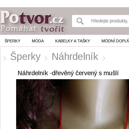
ŠPERKY
MÓDA
KABELKY A TAŠKY
MÓDNÍ DOPL
Šperky
Náhrdelník
Náhrdelník -dřevěný červený s mušlí