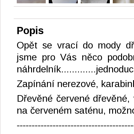
Popis
Opět se vrací do mody dřev
jsme pro Vás něco podobn
náhrdelník.............jednodu
Zapínání nerezové, karabinka-----
Dřevěné červené dřevěné, 
na červeném saténu, možno 
---------------------------------------