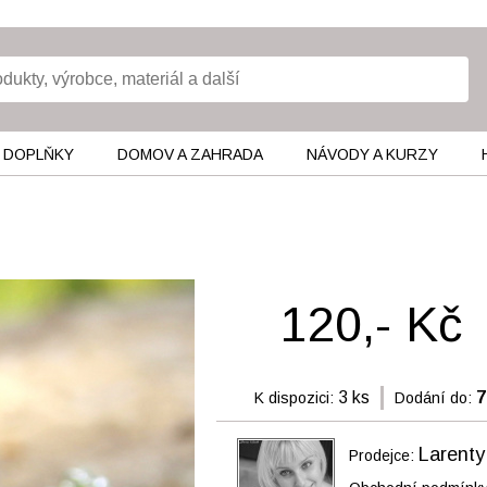
 DOPLŇKY
DOMOV A ZAHRADA
NÁVODY A KURZY
120,- Kč
3 ks
7
K dispozici:
Dodání do:
Larenty
Prodejce: