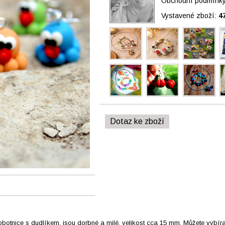
Obchodní podmínky 
Vystavené zboží:
4
Dotaz ke zboží
otnice s dudlíkem, jsou dorbné a milé, velikost cca 15 mm. Můžete vybírat