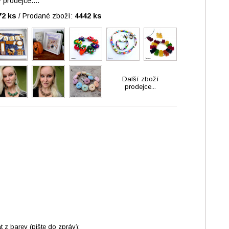
prodejce....
72 ks
/
Prodané zboží:
4442 ks
Další zboží
prodejce...
 z barev (pište do zpráv):