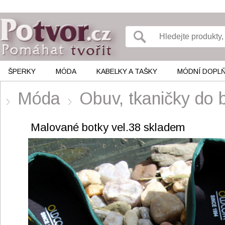
ŠPERKY
MÓDA
KABELKY A TAŠKY
MÓDNÍ DOPL
Móda
Obuv, tkaničky do 
Malované botky vel.38 skladem