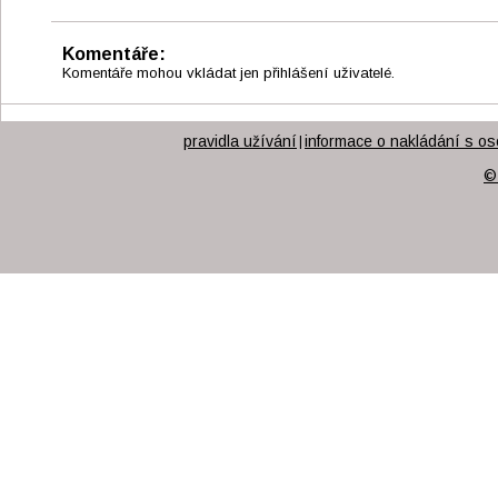
Komentáře:
Komentáře mohou vkládat jen přihlášení uživatelé.
pravidla užívání
informace o nakládání s os
|
©