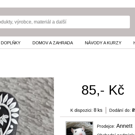
 DOPLŇKY
DOMOV A ZAHRADA
NÁVODY A KURZY
85,- Kč
8 ks
i
K dispozici:
Dodání do:
Annett
Prodejce: