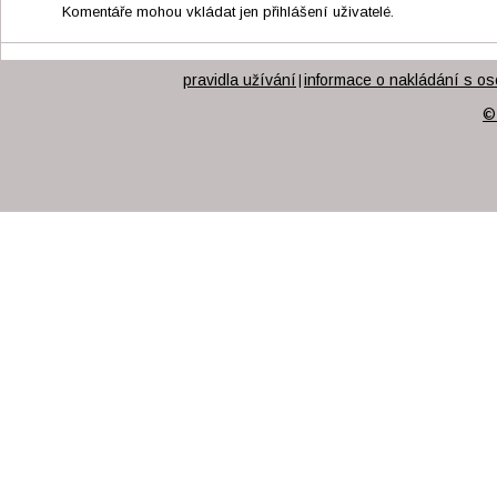
Komentáře mohou vkládat jen přihlášení uživatelé.
pravidla užívání
informace o nakládání s os
|
©