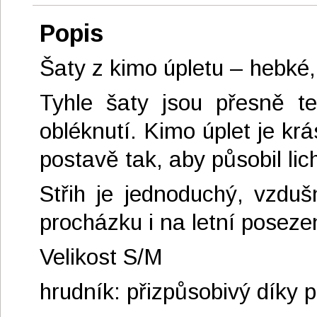
Popis
Šaty z kimo úpletu – hebké,
Tyhle šaty jsou přesně t
obléknutí. Kimo úplet je kr
postavě tak, aby působil li
Střih je jednoduchý, vzdu
procházku i na letní poseze
Velikost S/M
hrudník: přizpůsobivý díky p