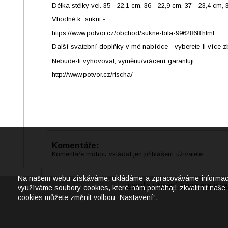
Délka stélky vel. 35 - 22,1 cm, 36 - 22,9 cm, 37 - 23,4 cm,
Vhodné k sukni -
https://www.potvor.cz/obchod/sukne-bila-9962868.html
Další svatební doplňky v mé nabídce - vyberete-li více z
Nebude-li vyhovovat, výměnu/vrácení garantuji.
http://www.potvor.cz/rischa/
Komentáře:
Komentáře mohou vkládat jen přihlášení uživatelé.
Na našem webu získáváme, ukládáme a zpracováváme informace o j
pravidla užívání
informace o na
|
využíváme soubory cookies, které nám pomáhají zkvalitnit naše 
cookies můžete změnit volbou „Nastavení“.