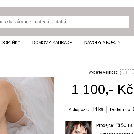
 DOPLŇKY
DOMOV A ZAHRADA
NÁVODY A KURZY
Vyberte velikost:
34
1 100,- Kč
14 ks
K dispozici:
Dodání do:
RiScha
Prodejce: