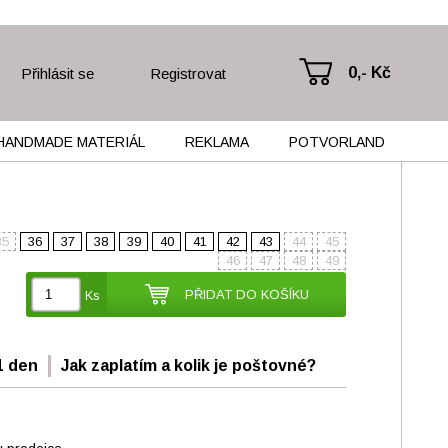
0,- Kč
Přihlásit se
Registrovat
HANDMADE MATERIÁL
REKLAMA
POTVORLAND
35
36
37
38
39
40
41
42
43
44
45
46
47
48
49
PŘIDAT DO KOŠÍKU
Ks
1 den
Jak zaplatím a kolik je poštovné?