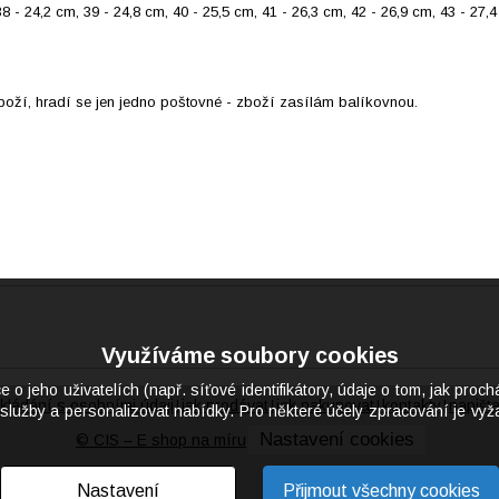
 38 - 24,2 cm, 39 - 24,8 cm, 40 - 25,5 cm, 41 - 26,3 cm, 42 - 26,9 cm, 43 - 2
boží, hradí se jen jedno poštovné - zboží zasílám balíkovnou.
Využíváme soubory cookies
eho uživatelích (např. síťové identifikátory, údaje o tom, jak proch
kládání s osobními údaji
jak prodávat
jak nakupovat
kontakty
napišt
|
|
|
|
služby a personalizovat nabídky. Pro některé účely zpracování je vyža
Nastavení cookies
© CIS – E shop na míru
Nastavení
Přijmout všechny cookies