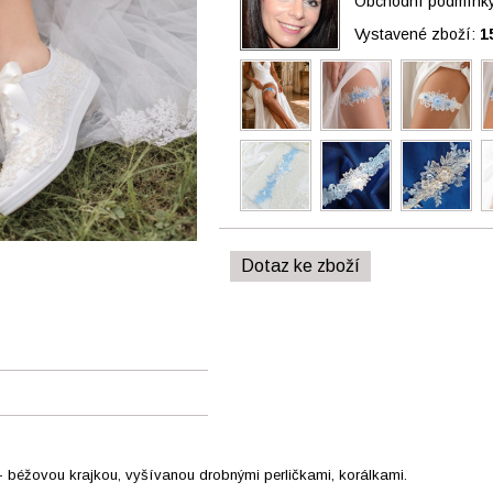
Obchodní podmínky 
Vystavené zboží:
1
Dotaz ke zboží
- béžovou krajkou, vyšívanou drobnými perličkami, korálkami.