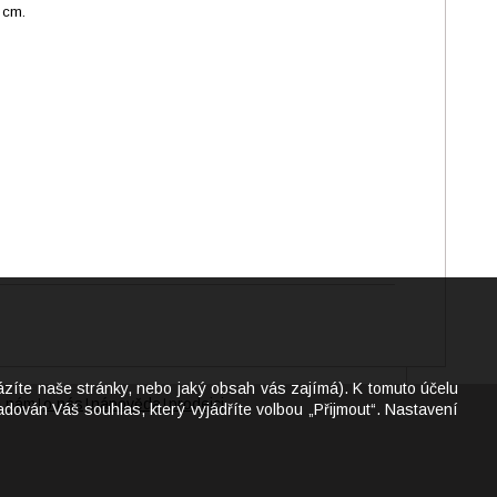
7,4 cm.
ázíte naše stránky, nebo jaký obsah vás zajímá). K tomuto účelu
e nám
o nás
nápověda
prodejci
|
|
|
dován Váš souhlas, který vyjádříte volbou „Přijmout“. Nastavení