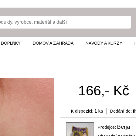
 DOPLŇKY
DOMOV A ZAHRADA
NÁVODY A KURZY
166,- Kč
1 ks
i
K dispozici:
Dodání do:
Berja
Prodejce: