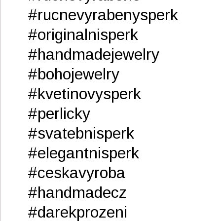
#rucnevyrabenysperk
#originalnisperk
#handmadejewelry
#bohojewelry
#kvetinovysperk
#perlicky
#svatebnisperk
#elegantnisperk
#ceskavyroba
#handmadecz
#darekprozeni