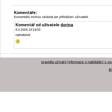
Komentáře:
Komentáře mohou vkládat jen přihlášení uživatelé.
Komentář od uživatele
dorina
6.3.2026 19:18:53
náhrdelník
pravidla užívání
informace o nakládání s os
|
©