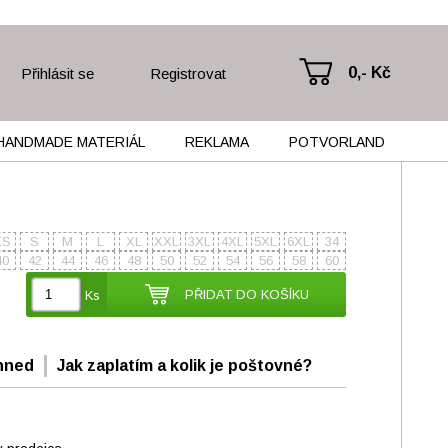
0,- Kč
Přihlásit se
Registrovat
HANDMADE MATERIÁL
REKLAMA
POTVORLAND
XS
S
M
L
XL
XXL
3XL
4XL
5XL
6XL
34
40
42
44
46
48
50
52
54
56
58
60
PŘIDAT DO KOŠÍKU
Ks
hned
Jak zaplatím a kolik je poštovné?