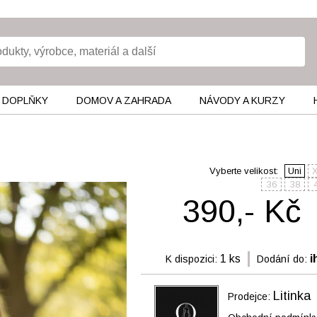
 DOPLŇKY
DOMOV A ZAHRADA
NÁVODY A KURZY
Vyberte velikost:
Uni
36
38
390,- Kč
1 ks
i
K dispozici:
Dodání do:
Litinka
Prodejce: