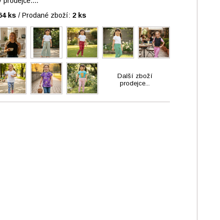
prodejce....
64 ks
/
Prodané zboží:
2 ks
Další zboží
prodejce...