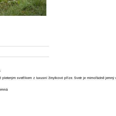
6
 pleteným svetříkem z luxusní žinylkové příze. Svetr je mimořádně jemný n
jemná